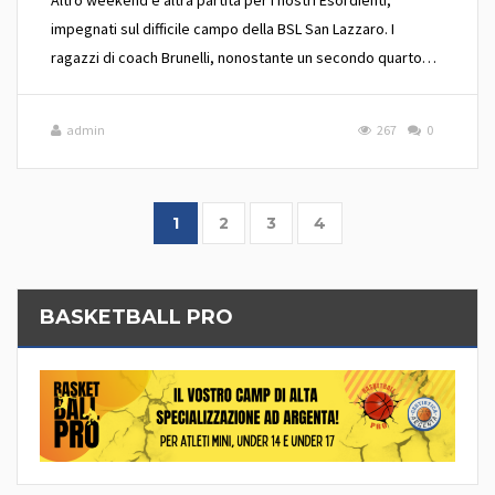
impegnati sul difficile campo della BSL San Lazzaro. I
ragazzi di coach Brunelli, nonostante un secondo quarto…
admin
267
0
1
2
3
4
BASKETBALL PRO