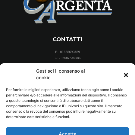
CONTATTI
P.I. 01668690389
C.F. 92007530386
Via Aleotti 25, 44011, Argenta (Ferrara)
Gestisci il consenso ai
338.7041736
cookie
cestisticaargenta@gmail.com
Per fornire le migliori esperienze, utilizziamo tecnologie come i cookie
per archiviare e/o accedere alle informazioni del dispositivo. Il consenso
a queste tecnologie ci consentirà di elaborare dati come il
PRIVACY
comportamento di navigazione o ID univoci su questo sito. Il mancato
consenso o la revoca del consenso può influire negativamente su
Privacy Policy
–
Cookie Policy
determinate caratteristiche e funzioni.
Sito web realizzato da
Silicon Valley Computer
Accetta