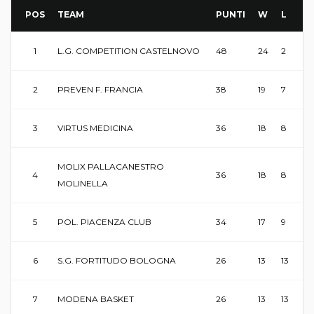
POS
TEAM
PUNTI
W
L
1
L.G. COMPETITION CASTELNOVO
48
24
2
2
PREVEN F. FRANCIA
38
19
7
3
VIRTUS MEDICINA
36
18
8
MOLIX PALLACANESTRO
4
36
18
8
MOLINELLA
5
POL. PIACENZA CLUB
34
17
9
6
S.G. FORTITUDO BOLOGNA
26
13
13
7
MODENA BASKET
26
13
13